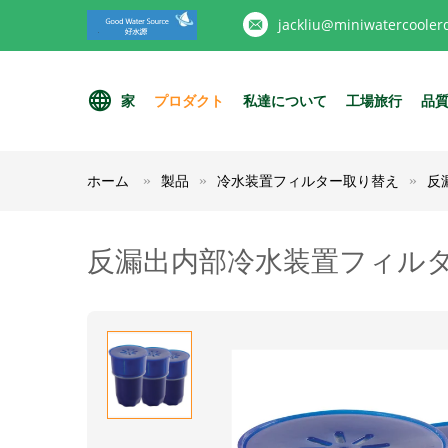
jackliu@miniwatercooler
家
プロダクト
私達について
工場旅行
品
ホーム
製品
冷水装置フィルター取り替え
反
反漏出内部冷水装置フィル