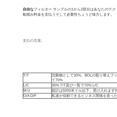
自由な
フィルター サンプルの1から2部分はあなたのテ
船積み料金を支払うそして必要性ちょうど味方します。
支払の言葉:
T/T
沈殿物として30%。BOLの取り替えフ
て70%
L/C
30% T/T及び一覧で70% L/C
W.U
総計は5000米ドル以下、受け入れます
O/A D/P
私達が信頼できるビジネス関係を造った