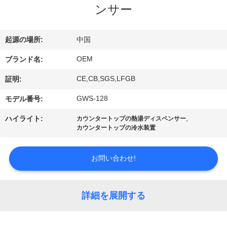
達
ンサー
に
つ
起源の場所:
中国
い
OEM
ブランド名:
て
CE,CB,SGS,LFGB
証明:
GWS-128
モデル番号:
工
,
ハイライト:
カウンタートップの熱湯ディスペンサー
カウンタートップの冷水装置
場
旅
お問い合わせ!
行
詳細を展開する
品