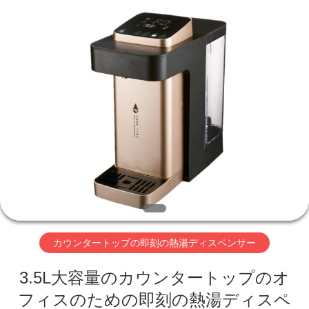
Copyright
©
2018
-
2026
Ningbo
Good
Water
家
Source
Environmental
Protection
Electrical
Appliance
Co.,Ltd.
プ
All
Rights
Reserved.
ロ
ダ
ク
ト
カウンタートップの即刻の熱湯ディスペンサー
3.5L大容量のカウンタートップのオ
私
フィスのための即刻の熱湯ディスペ