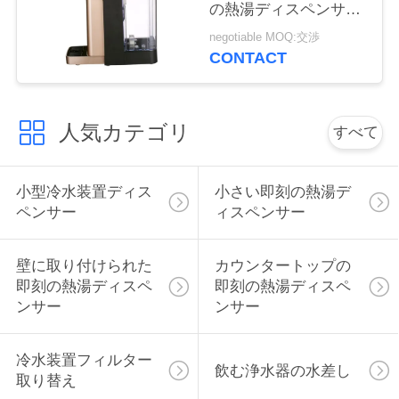
の熱湯ディスペンサー
い
の贅沢な出現
negotiable MOQ:交渉
CONTACT
引
用
人気カテゴリ
すべて
を
小型冷水装置ディス
小さい即刻の熱湯デ
要
ペンサー
ィスペンサー
求
し
壁に取り付けられた
カウンタートップの
即刻の熱湯ディスペ
即刻の熱湯ディスペ
な
ンサー
ンサー
さ
冷水装置フィルター
飲む浄水器の水差し
い
取り替え