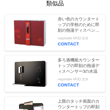
質
類似品
管
赤い色のカウンタート
理
ップの学校のために即
刻の熱湯ディスペンサ
ーの直接に飲むこと
私
negotiable MOQ:交渉
CONTACT
達
に
多ろ過機能カウンター
トップの即刻の熱湯デ
連
ィスペンサー3の水温
絡
negotiable MOQ:交渉
CONTACT
し
な
上限のタッチ画面のカ
ウンタートップの即刻
さ